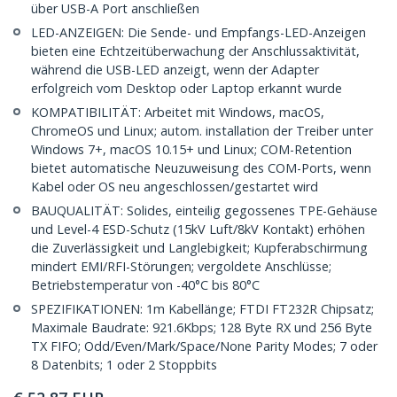
über USB-A Port anschließen
LED-ANZEIGEN: Die Sende- und Empfangs-LED-Anzeigen
bieten eine Echtzeitüberwachung der Anschlussaktivität,
während die USB-LED anzeigt, wenn der Adapter
erfolgreich vom Desktop oder Laptop erkannt wurde
KOMPATIBILITÄT: Arbeitet mit Windows, macOS,
ChromeOS und Linux; autom. installation der Treiber unter
Windows 7+, macOS 10.15+ und Linux; COM-Retention
bietet automatische Neuzuweisung des COM-Ports, wenn
Kabel oder OS neu angeschlossen/gestartet wird
BAUQUALITÄT: Solides, einteilig gegossenes TPE-Gehäuse
und Level-4 ESD-Schutz (15kV Luft/8kV Kontakt) erhöhen
die Zuverlässigkeit und Langlebigkeit; Kupferabschirmung
mindert EMI/RFI-Störungen; vergoldete Anschlüsse;
Betriebstemperatur von -40°C bis 80°C
SPEZIFIKATIONEN: 1m Kabellänge; FTDI FT232R Chipsatz;
Maximale Baudrate: 921.6Kbps; 128 Byte RX und 256 Byte
TX FIFO; Odd/Even/Mark/Space/None Parity Modes; 7 oder
8 Datenbits; 1 oder 2 Stoppbits