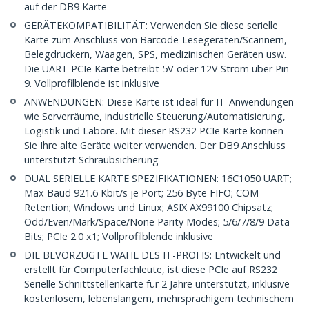
auf der DB9 Karte
GERÄTEKOMPATIBILITÄT: Verwenden Sie diese serielle
Karte zum Anschluss von Barcode-Lesegeräten/Scannern,
Belegdruckern, Waagen, SPS, medizinischen Geräten usw.
Die UART PCIe Karte betreibt 5V oder 12V Strom über Pin
9. Vollprofilblende ist inklusive
ANWENDUNGEN: Diese Karte ist ideal für IT-Anwendungen
wie Serverräume, industrielle Steuerung/Automatisierung,
Logistik und Labore. Mit dieser RS232 PCIe Karte können
Sie Ihre alte Geräte weiter verwenden. Der DB9 Anschluss
unterstützt Schraubsicherung
DUAL SERIELLE KARTE SPEZIFIKATIONEN: 16C1050 UART;
Max Baud 921.6 Kbit/s je Port; 256 Byte FIFO; COM
Retention; Windows und Linux; ASIX AX99100 Chipsatz;
Odd/Even/Mark/Space/None Parity Modes; 5/6/7/8/9 Data
Bits; PCIe 2.0 x1; Vollprofilblende inklusive
DIE BEVORZUGTE WAHL DES IT-PROFIS: Entwickelt und
erstellt für Computerfachleute, ist diese PCIe auf RS232
Serielle Schnittstellenkarte für 2 Jahre unterstützt, inklusive
kostenlosem, lebenslangem, mehrsprachigem technischem