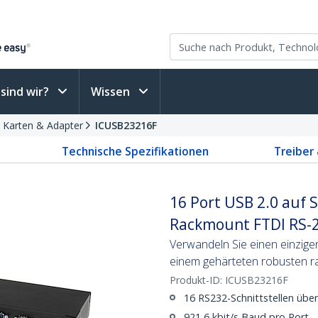
sind wir?
Wissen
e Karten & Adapter
ICUSB23216F
Technische Spezifikationen
Treiber
16 Port USB 2.0 auf 
Rackmount FTDI RS-2
Verwandeln Sie einen einzige
einem gehärteten robusten r
Produkt-ID:
ICUSB23216F
16 RS232-Schnittstellen übe
921,6 kbit/s Baud pro Port