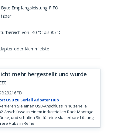
8 Byte Empfangsleistung FIFO
etzbar
urbereich von -40 °C bis 85 °C
dapter oder Klemmleiste
nicht mehr hergestellt und wurde
tzt
:
SB23216FD
ort USB zu Seriell Adpater Hub
ertieren Sie einen USB-Anschluss in 16 serielle
2-Anschlüsse in einem industriellen Rack-Montage-
use, und schalten Sie für eine skalierbare Lösung
ere Hubs in Reihe