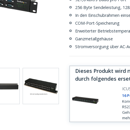
256 Byte Sendeleistung, 12
In den Einschubrahmen eins
COM-Port-Speicherung
Erweiterter Betriebstemperat
Ganzmetallgehäuse
Stromversorgung über AC-A
Dieses Produkt wird 
durch folgendes erse
ICU
16 P
Konv
RS23
Gehä
mehr