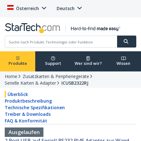
Österreich
Deutsch
Produkte
Support
Wer sind wir?
Wissen
Home
Zusatzkarten & Peripheriegeräte
Serielle Karten & Adapter
ICUSB2322RJ
Überblick
Produktbeschreibung
Technische Spezifikationen
Treiber & Downloads
FAQ & Konformität
Ausgelaufen
2 Port USB auf Seriell RS232 RJ45 Adapter zur Wand