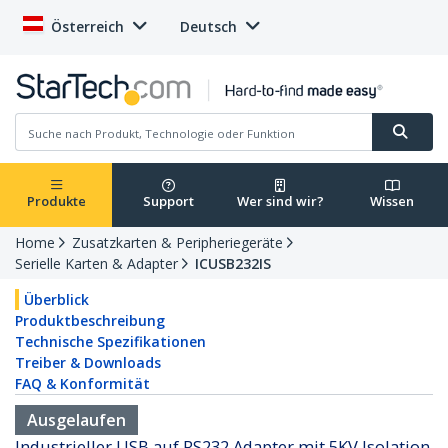
Österreich
Deutsch
Produkte
Support
Wer sind wir?
Wissen
Home
Zusatzkarten & Peripheriegeräte
Serielle Karten & Adapter
ICUSB232IS
Überblick
Produktbeschreibung
Technische Spezifikationen
Treiber & Downloads
FAQ & Konformität
Ausgelaufen
Industrieller USB auf RS232 Adapter mit 5KV Isolation