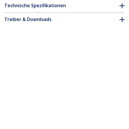
Technische Spezifikationen
Treiber & Downloads
FAQ & Konformität
* Größe, Aussehen und Spezifikationen sind Änderungen ohne
vorherige Ankündigung vorbehalten.
Das könnte Ihnen auch gefallen