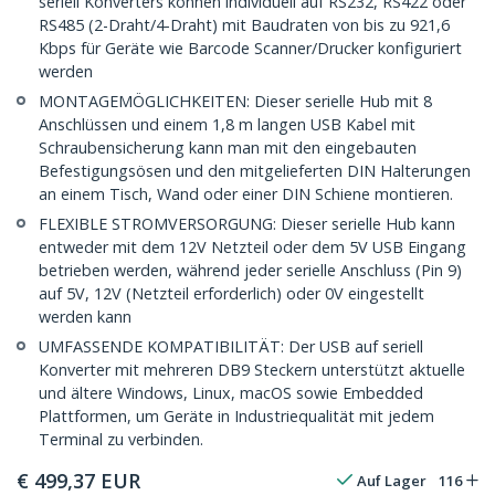
seriell Konverters können individuell auf RS232, RS422 oder
RS485 (2-Draht/4-Draht) mit Baudraten von bis zu 921,6
Kbps für Geräte wie Barcode Scanner/Drucker konfiguriert
werden
MONTAGEMÖGLICHKEITEN: Dieser serielle Hub mit 8
Anschlüssen und einem 1,8 m langen USB Kabel mit
Schraubensicherung kann man mit den eingebauten
Befestigungsösen und den mitgelieferten DIN Halterungen
an einem Tisch, Wand oder einer DIN Schiene montieren.
FLEXIBLE STROMVERSORGUNG: Dieser serielle Hub kann
entweder mit dem 12V Netzteil oder dem 5V USB Eingang
betrieben werden, während jeder serielle Anschluss (Pin 9)
auf 5V, 12V (Netzteil erforderlich) oder 0V eingestellt
werden kann
UMFASSENDE KOMPATIBILITÄT: Der USB auf seriell
Konverter mit mehreren DB9 Steckern unterstützt aktuelle
und ältere Windows, Linux, macOS sowie Embedded
Plattformen, um Geräte in Industriequalität mit jedem
Terminal zu verbinden.
€
499,37
EUR
Auf Lager
116