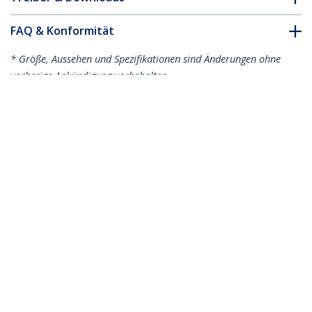
FAQ & Konformität
* Größe, Aussehen und Spezifikationen sind Änderungen ohne
vorherige Ankündigung vorbehalten.
Das könnte Ihnen auch gefallen
ICUSBAUDIOB
USB Audio Adapter -
Externe USB
Soundkarte -
Schwarz