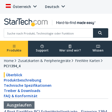
Österreich
Deutsch
Produkte
Support
Wer sind wir?
Wissen
Home
Zusatzkarten & Peripheriegeräte
FireWire Karten
PCI1394_4
Überblick
Produktbeschreibung
Technische Spezifikationen
Treiber & Downloads
FAQ & Konformität
Ausgelaufen
4 Port FireWire PCI Schnittstellenkarte - Firewire 1394