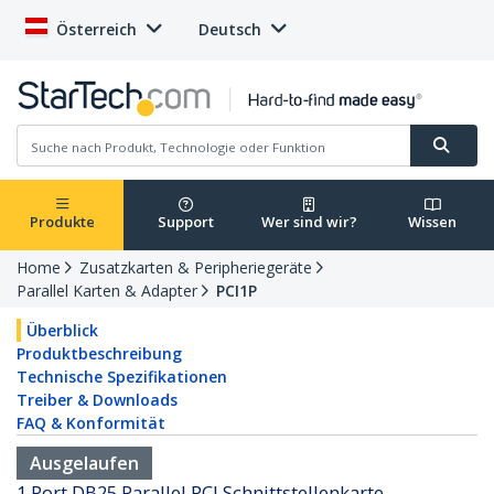
Österreich
Deutsch
Produkte
Support
Wer sind wir?
Wissen
Home
Zusatzkarten & Peripheriegeräte
Parallel Karten & Adapter
PCI1P
Überblick
Produktbeschreibung
Technische Spezifikationen
Treiber & Downloads
FAQ & Konformität
Ausgelaufen
1 Port DB25 Parallel PCI Schnittstellenkarte