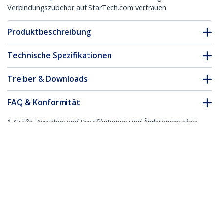
Verbindungszubehör auf StarTech.com vertrauen.
Produktbeschreibung
Technische Spezifikationen
Treiber & Downloads
FAQ & Konformität
* Größe, Aussehen und Spezifikationen sind Änderungen ohne
vorherige Ankündigung vorbehalten.
7 Port USB 2.0 PCI Schnittstellenkarte
Produkt-ID:
PCIUSB7
Werden Sie ein Partner
Wo kaufen
StarTech.com