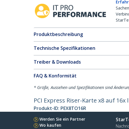
Erfahr
Sachen
Verbin
StarTe
Produktbeschreibung
Technische Spezifikationen
Treiber & Downloads
FAQ & Konformität
* Größe, Aussehen und Spezifikationen sind Änderu
PCI Express Riser-Karte x8 auf 16x 
Produkt-ID:
PEX8TO16R
Werden Sie ein Partner
StarT
Wo kaufen
Nachri