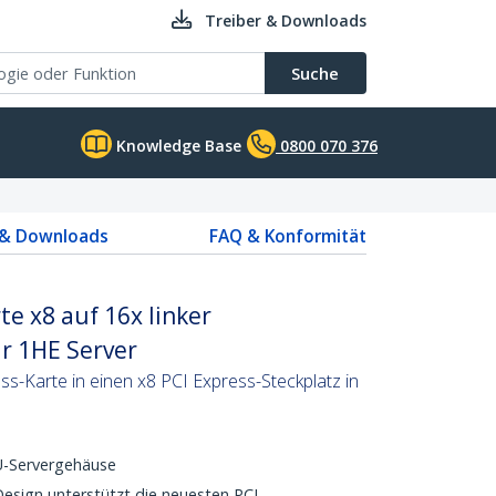
Treiber & Downloads
Suche
Knowledge Base
0800 070 376
 & Downloads
FAQ & Konformität
te x8 auf 16x linker
r 1HE Server
s-Karte in einen x8 PCI Express-Steckplatz in
1U-Servergehäuse
esign unterstützt die neuesten PCI-