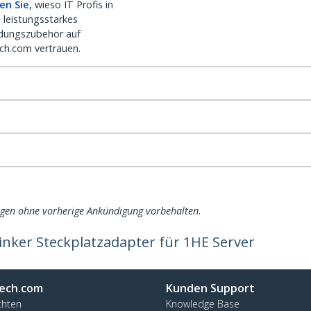
en Sie,
wieso IT Profis in
 leistungsstarkes
dungszubehör auf
ch.com vertrauen.
ngen ohne vorherige Ankündigung vorbehalten.
linker Steckplatzadapter für 1HE Server
ech.com
Kunden Support
chten
Knowledge Base