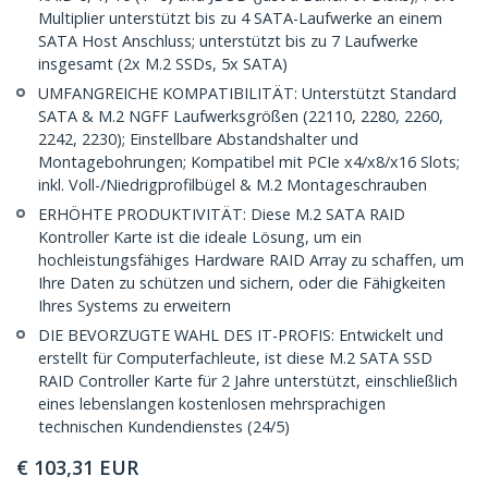
Multiplier unterstützt bis zu 4 SATA-Laufwerke an einem
SATA Host Anschluss; unterstützt bis zu 7 Laufwerke
insgesamt (2x M.2 SSDs, 5x SATA)
UMFANGREICHE KOMPATIBILITÄT: Unterstützt Standard
SATA & M.2 NGFF Laufwerksgrößen (22110, 2280, 2260,
2242, 2230); Einstellbare Abstandshalter und
Montagebohrungen; Kompatibel mit PCIe x4/x8/x16 Slots;
inkl. Voll-/Niedrigprofilbügel & M.2 Montageschrauben
ERHÖHTE PRODUKTIVITÄT: Diese M.2 SATA RAID
Kontroller Karte ist die ideale Lösung, um ein
hochleistungsfähiges Hardware RAID Array zu schaffen, um
Ihre Daten zu schützen und sichern, oder die Fähigkeiten
Ihres Systems zu erweitern
DIE BEVORZUGTE WAHL DES IT-PROFIS: Entwickelt und
erstellt für Computerfachleute, ist diese M.2 SATA SSD
RAID Controller Karte für 2 Jahre unterstützt, einschließlich
eines lebenslangen kostenlosen mehrsprachigen
technischen Kundendienstes (24/5)
€
103,31
EUR