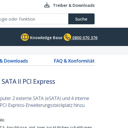
Treiber & Downloads
Suche
Knowledge Base
0800 070 376
 & Downloads
FAQ & Konformität
 SATA II PCI Express
uter 2 externe SATA (eSATA) und 4 interne
PCI Express-Erweiterungssteckplatz hinzu.
le.
A-Anschlüsse, mit zwei zusätzlichen schaltbaren