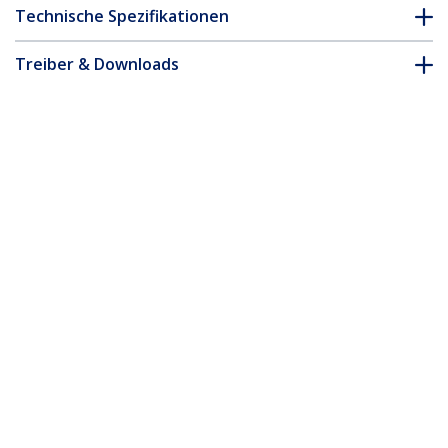
Technische Spezifikationen
Treiber & Downloads
FAQ & Konformität
Zubehör
* Größe, Aussehen und Spezifikationen sind Änderungen ohne
vorherige Ankündigung vorbehalten.
Das könnte Ihnen auch gefallen