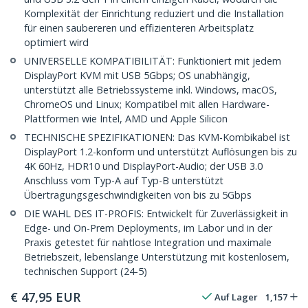
Komplexität der Einrichtung reduziert und die Installation
für einen saubereren und effizienteren Arbeitsplatz
optimiert wird
UNIVERSELLE KOMPATIBILITÄT: Funktioniert mit jedem
DisplayPort KVM mit USB 5Gbps; OS unabhängig,
unterstützt alle Betriebssysteme inkl. Windows, macOS,
ChromeOS und Linux; Kompatibel mit allen Hardware-
Plattformen wie Intel, AMD und Apple Silicon
TECHNISCHE SPEZIFIKATIONEN: Das KVM-Kombikabel ist
DisplayPort 1.2-konform und unterstützt Auflösungen bis zu
4K 60Hz, HDR10 und DisplayPort-Audio; der USB 3.0
Anschluss vom Typ-A auf Typ-B unterstützt
Übertragungsgeschwindigkeiten von bis zu 5Gbps
DIE WAHL DES IT-PROFIS: Entwickelt für Zuverlässigkeit in
Edge- und On-Prem Deployments, im Labor und in der
Praxis getestet für nahtlose Integration und maximale
Betriebszeit, lebenslange Unterstützung mit kostenlosem,
technischen Support (24-5)
€
47,95
EUR
Auf Lager
1,157