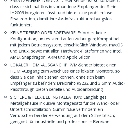
ERSATZFÄHIGE LÖSUNG: Dieser Sender ist so konzipiert,
dass er sich nahtlos in vorhandene Empfänger der Serie
IH2006 integrieren lässt, und bietet eine problemlose
Ersatzoption, damit Ihre AV-Infrastruktur reibungslos
funktioniert
KEINE TREIBER ODER SOFTWARE: Erfordert keine
Konfiguration, um es zum Laufen zu bringen; Kompatibel
mit jedem Betriebssystem, einschließlich Windows, macOS
und Linux, sowie mit allen Hardware-Plattformen wie Intel,
AMD, Snapdragon, ARM und Apple Silicon
LOKALER HDMI-AUSGANG: IP KVM-Sender bietet einen
HDMI-Ausgang zum Anschluss eines lokalen Monitors, so
dass Sie den Inhalt sehen können, ohne sich beim
Empfänger zu befinden; Dreidraht-RS232 und 3,5mm Audio-
Passthrough bieten serielle und Audioanbindung
SICHERE & FLEXIBLE INSTALLATION: Langlebiges
Metallgehäuse inklusive Montagesatz für die Wand- oder
Untertischinstallation; Gummifüße verhindern ein
Verrutschen bei der Verwendung auf dem Schreibtisch;
geeignet für industrielle und professionelle Bereiche