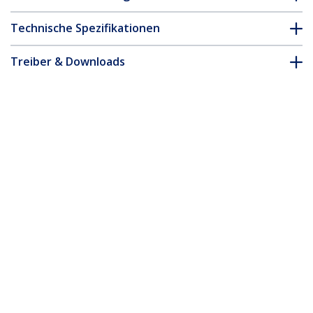
Technische Spezifikationen
Treiber & Downloads
FAQ & Konformität
Zubehör
* Größe, Aussehen und Spezifikationen sind Änderungen ohne
vorherige Ankündigung vorbehalten.
Das könnte Ihnen auch gefallen