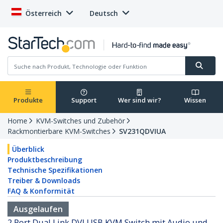
Österreich
Deutsch
Produkte
Support
Wer sind wir?
Wissen
Home
KVM-Switches und Zubehör
Rackmontierbare KVM-Switches
SV231QDVIUA
Überblick
Produktbeschreibung
Technische Spezifikationen
Treiber & Downloads
FAQ & Konformität
Ausgelaufen
2 Port Dual Link DVI USB KVM Switch mit Audio und