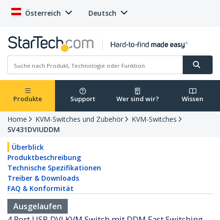
Österreich
Deutsch
Produkte
Support
Wer sind wir?
Wissen
Home
KVM-Switches und Zubehör
KVM-Switches
SV431DVIUDDM
Überblick
Produktbeschreibung
Technische Spezifikationen
Treiber & Downloads
FAQ & Konformität
Ausgelaufen
4 Port USB DVI KVM Switch mit DDM Fast Switching