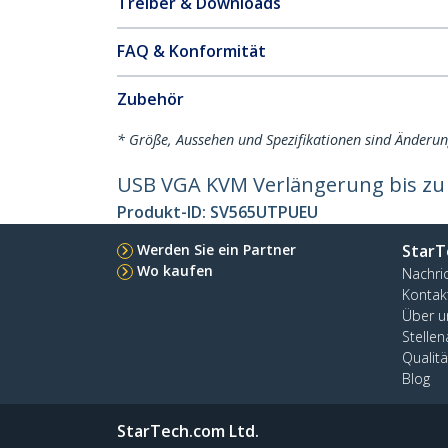
Treiber & Downloads
FAQ & Konformität
Zubehör
* Größe, Aussehen und Spezifikationen sind Änderu
USB VGA KVM Verlängerung bis zu
Produkt-ID:
SV565UTPUEU
Werden Sie ein Partner
StarT
Wo kaufen
Nachri
Kontak
Über u
Stelle
Qualit
Blog
StarTech.com Ltd.