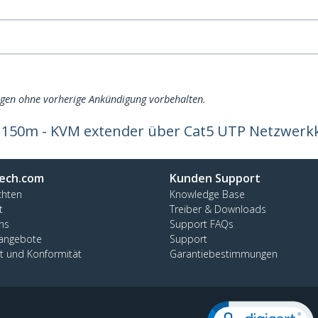
ngen ohne vorherige Ankündigung vorbehalten.
 150m - KVM extender über Cat5 UTP Netzwerk
ech.com
Kunden Support
chten
Knowledge Base
t
Treiber & Downloads
ns
Support FAQs
nangebote
Support
ät und Konformität
Garantiebestimmungen