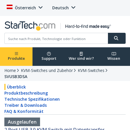
Österreich
Deutsch
Produkte
Support
Wer sind wir?
Wissen
Home
KVM-Switches und Zubehör
KVM-Switches
SVUSB3DSA
Überblick
Produktbeschreibung
Technische Spezifikationen
Treiber & Downloads
FAQ & Konformität
Ausgelaufen
2 Port USB 3.0 KVM Switch mit Datentransfer