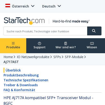
Österreich
Deutsch
Produkte
Support
Wer sind wir?
Wissen
Home
IO Netzwerkprodukte
SFPs
SFP-Module
AJ717AST
Überblick
Produktbeschreibung
Technische Spezifikationen
Treiber & Downloads
FAQ & Konformität
HPE AJ717A kompatibel SFP+ Transceiver Modul -
8GFC