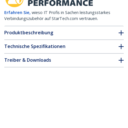
Erfahren Sie,
wieso IT Profis in Sachen leistungsstarkes
Verbindungszubehör auf StarTech.com vertrauen.
Produktbeschreibung
Technische Spezifikationen
Treiber & Downloads
FAQ & Konformität
* Größe, Aussehen und Spezifikationen sind Änderungen ohne
vorherige Ankündigung vorbehalten.
HPE AJ717A kompatibel SFP+
Transceiver Modul - 8GFC
Produkt-ID:
AJ717AST