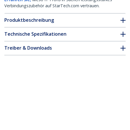
Verbindungszubehör auf StarTech.com vertrauen.
Produktbeschreibung
Technische Spezifikationen
Treiber & Downloads
FAQ & Konformität
* Größe, Aussehen und Spezifikationen sind Änderungen ohne
vorherige Ankündigung vorbehalten.
Arista Networks SFP-1G-T kompatibles
SFP Transceiver-Modul – 1000BASE-T
Produkt-ID:
AR-SFP-1G-T-ST
Werden Sie ein Partner
Wo kaufen