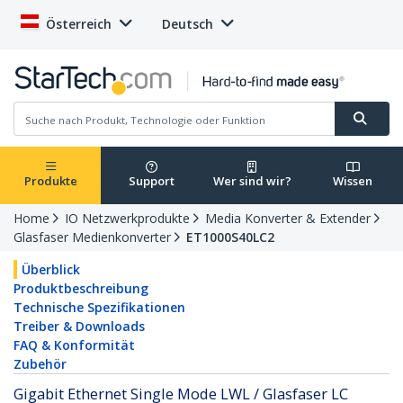
Österreich
Deutsch
Produkte
Support
Wer sind wir?
Wissen
Home
IO Netzwerkprodukte
Media Konverter & Extender
Glasfaser Medienkonverter
ET1000S40LC2
Überblick
Produktbeschreibung
Technische Spezifikationen
Treiber & Downloads
FAQ & Konformität
Zubehör
Gigabit Ethernet Single Mode LWL / Glasfaser LC