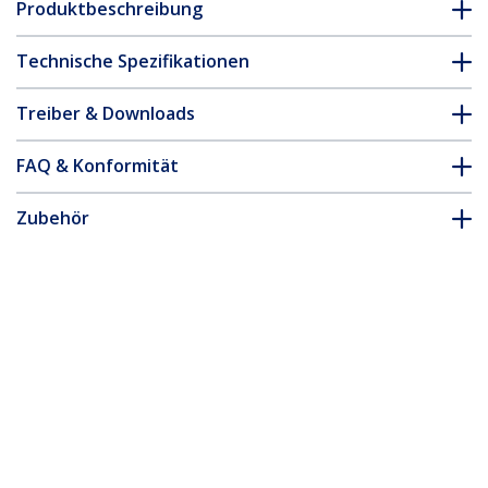
Produktbeschreibung
Technische Spezifikationen
Treiber & Downloads
FAQ & Konformität
Zubehör
* Größe, Aussehen und Spezifikationen sind Änderungen ohne
vorherige Ankündigung vorbehalten.
10/100 Mbit/sLWL / Glasfaser Ethernet
ST Medienkonverter - 2 km
Produkt-ID:
ET90110ST2
Werden Sie ein Partner
Wo kaufen