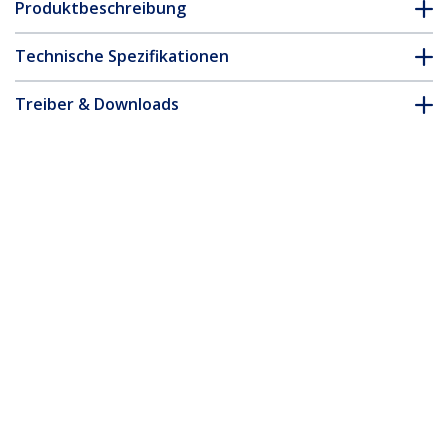
Produktbeschreibung
Technische Spezifikationen
Treiber & Downloads
FAQ & Konformität
Zubehör
* Größe, Aussehen und Spezifikationen sind Änderungen ohne
vorherige Ankündigung vorbehalten.
LWL / Glasfaser Medienkonverter -
Gigabit Ethernet Medien Konverter SC
550m
Produkt-ID:
ET91000SC2
Werden Sie ein Partner