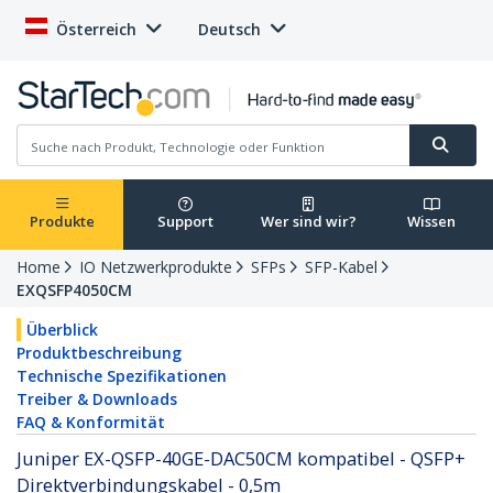
Österreich
Deutsch
Produkte
Support
Wer sind wir?
Wissen
Home
IO Netzwerkprodukte
SFPs
SFP-Kabel
EXQSFP4050CM
Überblick
Produktbeschreibung
Technische Spezifikationen
Treiber & Downloads
FAQ & Konformität
Juniper EX-QSFP-40GE-DAC50CM kompatibel - QSFP+
Direktverbindungskabel - 0,5m