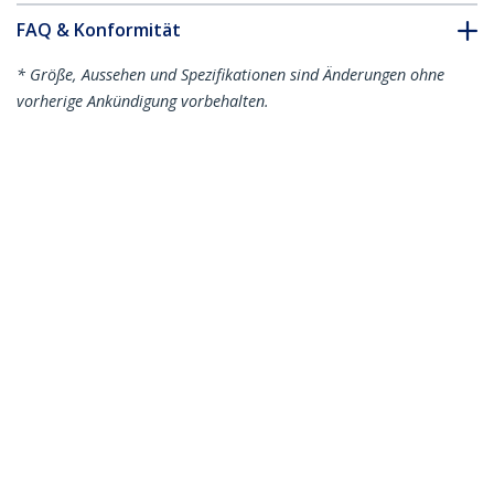
FAQ & Konformität
* Größe, Aussehen und Spezifikationen sind Änderungen ohne
vorherige Ankündigung vorbehalten.
Das könnte Ihnen auch gefallen
QFXQSFPDAC1M
QFXQSFPDAC3M
Juniper QFX-QSFP-
Juniper QFX-QSFP-
DAC-1M kompatibel -
DAC-3M kompatibel -
QSFP+
QSFP+
Direktanschlusskabel
Direktanschlusskabel
Twinax- 1m
Twinax - 3m