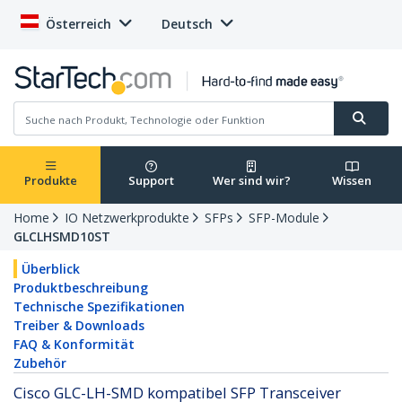
Österreich
Deutsch
Produkte
Support
Wer sind wir?
Wissen
Home
IO Netzwerkprodukte
SFPs
SFP-Module
GLCLHSMD10ST
Überblick
Produktbeschreibung
Technische Spezifikationen
Treiber & Downloads
FAQ & Konformität
Zubehör
Cisco GLC-LH-SMD kompatibel SFP Transceiver