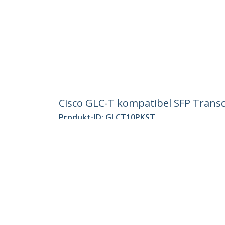
Cisco GLC-T kompatibel SFP Transc
Produkt-ID:
GLCT10PKST
Werden Sie ein Partner
StarT
Wo kaufen
Nachri
Kontak
Über u
Stelle
Qualit
Blog