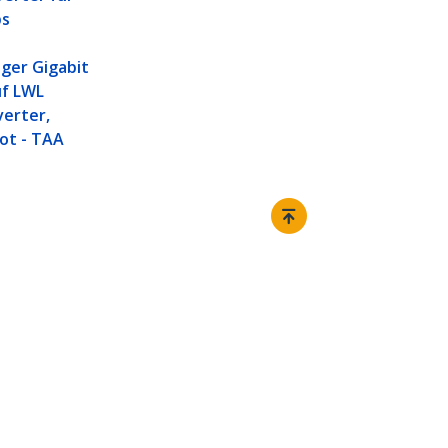
ps
ger Gigabit
uf LWL
erter,
ot - TAA
Verbinden