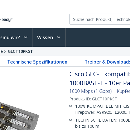
sind wir?
Wissen
le
GLCT10PKST
Technische Spezifikationen
Treiber & Download
Cisco GLC-T kompatib
1000BASE-T - 10er P
1000 Mbps (1 Gbps) | Kupfer
Produkt-ID:
GLCT10PKST
100% KOMPATIBEL MIT CISCO 
Firepower, ASR920, IE2000,
TECHNISCHE DATEN: 1000BAS
bis zu 100 m