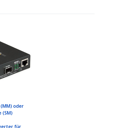
P
 (MM) oder
e (SM)
erter für