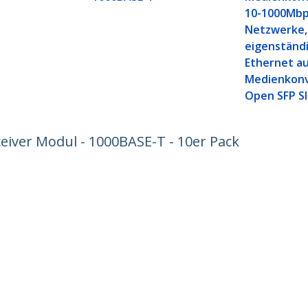
10-1000Mb
Netzwerke,
eigenständi
Ethernet a
Medienkonv
Open SFP Sl
eiver Modul - 1000BASE-T - 10er Pack
ech.com
Kunden Support
chten
Knowledge Base
t
Treiber & Downloads
ns
Support FAQs
nangebote
Support
ät und Konformität
Garantiebestimmungen