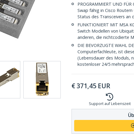
PROGRAMMIERT UND FÜR O
Swap fähig in Cisco Router
Status des Transceivers a
FUNKTIONIERT MIT MSA KON
Switch Modellen von Ubiquit
anderen, die nichtcodierte 
DIE BEVORZUGTE WAHL DES IT
Computerfachleute, ist dies
(Lebensdauer des Moduls, ni
kostenloser 24/5 mehrsprach
€
371,45
EUR
Support auf Lebenszeit
Üb