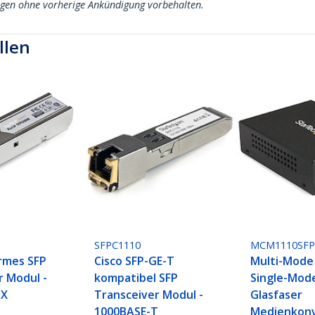
ngen ohne vorherige Ankündigung vorbehalten.
llen
SFPC1110
MCM1110SF
rmes SFP
Cisco SFP-GE-T
Multi-Mode
r Modul -
kompatibel SFP
Single-Mod
SX
Transceiver Modul -
Glasfaser
1000BASE-T
Medienkonv