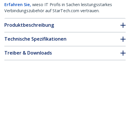
Erfahren Sie,
wieso IT Profis in Sachen leistungsstarkes
Verbindungszubehör auf StarTech.com vertrauen.
Produktbeschreibung
Technische Spezifikationen
Treiber & Downloads
FAQ & Konformität
Zubehör
* Größe, Aussehen und Spezifikationen sind Änderungen ohne
vorherige Ankündigung vorbehalten.
Das könnte Ihnen auch gefallen