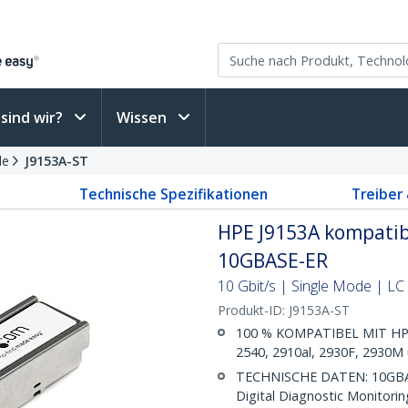
sind wir?
Wissen
le
J9153A-ST
Technische Spezifikationen
Treiber
HPE J9153A kompatib
10GBASE-ER
10 Gbit/s | Single Mode | LC
Produkt-ID:
J9153A-ST
100 % KOMPATIBEL MIT HPE J
2540, 2910al, 2930F, 2930M
TECHNISCHE DATEN: 10GBASE
Digital Diagnostic Monitori