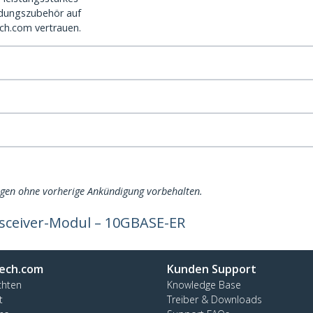
dungszubehör auf
ch.com vertrauen.
ngen ohne vorherige Ankündigung vorbehalten.
sceiver-Modul – 10GBASE-ER
ech.com
Kunden Support
chten
Knowledge Base
t
Treiber & Downloads