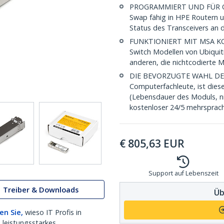
PROGRAMMIERT UND FÜR O
Swap fähig in HPE Routern 
Status des Transceivers a
FUNKTIONIERT MIT MSA KON
Switch Modellen von Ubiquit
anderen, die nichtcodierte 
DIE BEVORZUGTE WAHL DES IT
Computerfachleute, ist dies
(Lebensdauer des Moduls, ni
kostenloser 24/5 mehrsprach
€
805,63
EUR
Support auf Lebenszeit
Treiber & Downloads
Üb
en Sie,
wieso IT Profis in
 leistungsstarkes