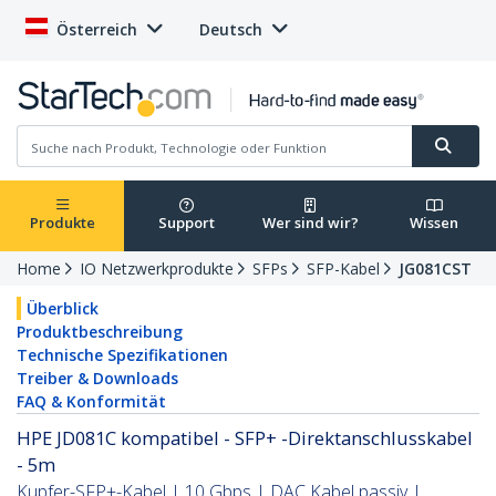
Österreich
Deutsch
Produkte
Support
Wer sind wir?
Wissen
Home
IO Netzwerkprodukte
SFPs
SFP-Kabel
JG081CST
Überblick
Produktbeschreibung
Technische Spezifikationen
Treiber & Downloads
FAQ & Konformität
HPE JD081C kompatibel - SFP+ -Direktanschlusskabel
- 5m
Kupfer-SFP+-Kabel | 10 Gbps | DAC Kabel passiv |