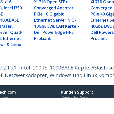
x8, x16
XL710 Open SFP+
XL710 Open
, Intel I350-
Converged Adapter -
Converged 
bE
PCIe 10 Gigabit
PCIe 40 Gig
, 1000BASE
Ethernet Server NIC -
Ethernet Se
sfaser,
10GbE LWL LAN Karte -
40GbE LWL 
erver Quad-
Dell PowerEdge HPE
Dell Power
it Ethernet
ProLiant
ProLiant
ows & Linux
 2.1 x1, Intel I210-IS, 1000BASE Kupfer/Glasfas
IE Netzwerkadapter, Windows und Linux Kompa
ech.com
Kunden Support
chten
Knowledge Base
t
Treiber & Downloads
ns
Support FAQs
nangebote
Support