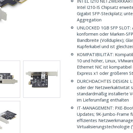
INTEL I210 NETZWERKKARTE:
Intel I210-IS Chipsatz erwei
Gigabit SFP-Steckplatz; unte
Aggregation
UNLOCKED 1GB SFP SLOT: A
konformen oder Marken-SFP/
Bandbreite (Vollduplex); Gla
Kupferkabel und ist gleichz
KOMPATIBILITÄT: Kompatibe
10 und höher, Linux, VMware
Ethernet NIC ist kompatibel 
Express x1 oder größeren S
DURCHDACHTES DESIGN: LED
oder der Netzwerkaktivität s
standardmäßig installierte Vo
im Lieferumfang enthalten
IT-MANAGEMENT: PXE-Boot für
Updates; 9K-Jumbo-Frame fü
effizientes Netzwerkmanagem
Virtualisierungstechnologie