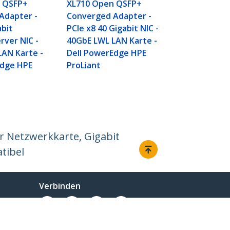
 QSFP+
XL710 Open QSFP+
Adapter -
Converged Adapter -
abit
PCIe x8 40 Gigabit NIC -
rver NIC -
40GbE LWL LAN Karte -
LAN Karte -
Dell PowerEdge HPE
Edge HPE
ProLiant
er Netzwerkkarte, Gigabit
tibel
Verbinden