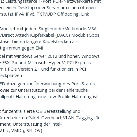
 Leistungsstarke 1-Port PCIe-Netzwerkkarte mit
tert einen Desktop oder Server um einen offenen
rstützt IPv4, IPv6, TCP/UDP Offloading, Link
rbeitet mit jedem Singlemode/Multimode MSA-
Direct Attach Kupferkabel (DACC) Modul; 1Gbps
sfaser bieten längere Kabelstrecken als
eitig immun gegen EMI
l mit Windows Server 2012 und höher, Windows
 ESXi 7.x und Microsoft Hyper-V; PCI Express
mit PCIe Version 2.1 und funktioniert in PCI
teckplätzen
-Anzeigen zur Überwachung des Port-Status
owie zur Unterstützung bei der Fehlersuche;
llprofil Halterung; eine Low-Profile Halterung ist
 zentralisierte OS-Bereitstellung und -
r reduzierten Paket-Overhead; VLAN-Tagging für
ent; Unterstützung der Intel-
 (VT-c, VMDq, SR-IOV)