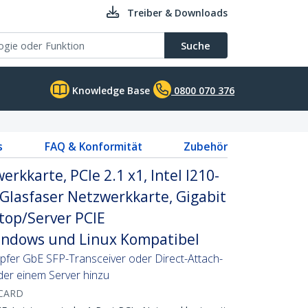
Treiber & Downloads
Suche
Knowledge Base
0800 070 376
s
FAQ & Konformität
Zubehör
rkkarte, PCIe 2.1 x1, Intel I210-
Glasfaser Netzwerkkarte, Gigabit
top/Server PCIE
indows und Linux Kompatibel
pfer GbE SFP-Transceiver oder Direct-Attach-
der einem Server hinzu
CARD