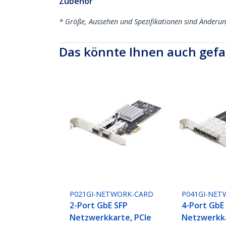
Zubehör
* Größe, Aussehen und Spezifikationen sind Änderu
Das könnte Ihnen auch gefa
P021GI-NETWORK-CARD
P041GI-NET
2-Port GbE SFP
4-Port GbE
Netzwerkkarte, PCIe
Netzwerkka