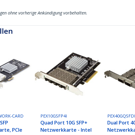
ngen ohne vorherige Ankündigung vorbehalten.
llen
WORK-CARD
PEX10GSFP4I
PEX40GQSFD
 SFP
Quad Port 10G SFP+
Dual Port 
rte, PCIe
Netzwerkkarte - Intel
Netzwerkkar