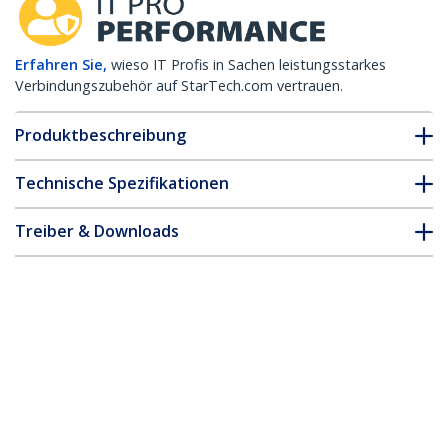
Erfahren Sie,
wieso IT Profis in Sachen leistungsstarkes
Verbindungszubehör auf StarTech.com vertrauen.
Produktbeschreibung
Technische Spezifikationen
Treiber & Downloads
FAQ & Konformität
* Größe, Aussehen und Spezifikationen sind Änderungen ohne
vorherige Ankündigung vorbehalten.
Juniper QSFP40GER4ES kompatibles
QSFP+ Transceiver-Modul – 40GBASE-