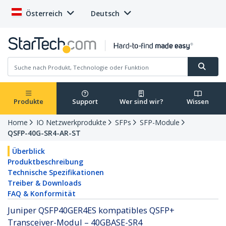
Österreich
Deutsch
Produkte
Support
Wer sind wir?
Wissen
Home
IO Netzwerkprodukte
SFPs
SFP-Module
QSFP-40G-SR4-AR-ST
Überblick
Produktbeschreibung
Technische Spezifikationen
Treiber & Downloads
FAQ & Konformität
Juniper QSFP40GER4ES kompatibles QSFP+
Transceiver-Modul – 40GBASE-SR4