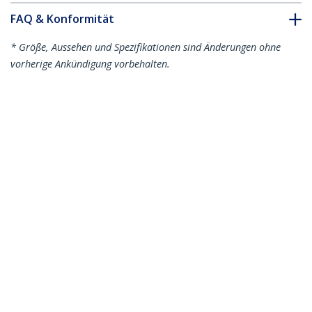
FAQ & Konformität
* Größe, Aussehen und Spezifikationen sind Änderungen ohne
vorherige Ankündigung vorbehalten.
Das könnte Ihnen auch gefallen
QSFP4X10GAO5
QSFP4X10GAO7
Cisco QSFP-4X10G-
Cisco QSFP-4X10G-
AOC5M kompatibel -
AOC7M kompatibel -
QSFP+ aktives
optisches breakout
optisches Breakout
Kabel - aktiv - 7m
Kabel - 5 m