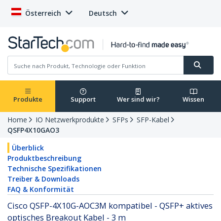
Österreich
Deutsch
Produkte
Support
Wer sind wir?
Wissen
Home
IO Netzwerkprodukte
SFPs
SFP-Kabel
QSFP4X10GAO3
Überblick
Produktbeschreibung
Technische Spezifikationen
Treiber & Downloads
FAQ & Konformität
Cisco QSFP-4X10G-AOC3M kompatibel - QSFP+ aktives
optisches Breakout Kabel - 3 m