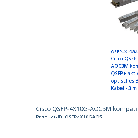
QSFP4X10G
Cisco QSFP
AOC3M kom
QSFP+ akti
optisches 
Kabel - 3 m
Cisco QSFP-4X10G-AOC5M kompatibel
Produkt-ID:
QSFP4X10GAO5
Werden Sie ein Partner
StarT
Wo kaufen
Nachri