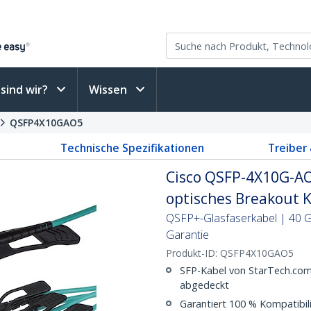
sind wir?
Wissen
QSFP4X10GAO5
Technische Spezifikationen
Treiber
Cisco QSFP-4X10G-AO
optisches Breakout K
QSFP+-Glasfaserkabel | 40 G
Garantie
Produkt-ID:
QSFP4X10GAO5
SFP-Kabel von StarTech.com
abgedeckt
Garantiert 100 % Kompatibi