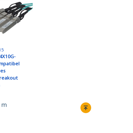
15
-4X10G-
mpatibel
ves
Breakout
m
5 m
Verbinden