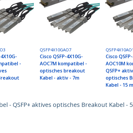
AO3
QSFP4X10GAO7
QSFP4X10AO
-4X10G-
Cisco QSFP-4X10G-
Cisco QSFP
patibel -
AOC7M kompatibel -
AOC10M ko
ves
optisches breakout
QSFP+ akti
Breakout
Kabel - aktiv - 7m
optisches 
Kabel - 15 
 - QSFP+ aktives optisches Breakout Kabel - 
ech.com
Kunden Support
chten
Knowledge Base