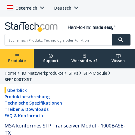
Österreich
Deutsch
Produkte
Support
Wer sind wir?
Wissen
Home
IO Netzwerkprodukte
SFPs
SFP-Module
SFP1000TXST
Überblick
Produktbeschreibung
Technische Spezifikationen
Treiber & Downloads
FAQ & Konformität
MSA konformes SFP Transceiver Modul - 1000BASE-
TX