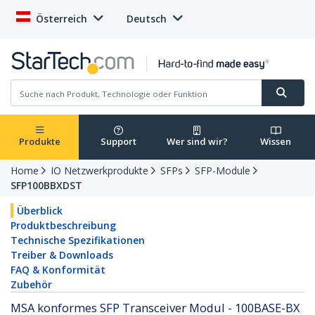
Österreich
Deutsch
Produkte
Support
Wer sind wir?
Wissen
Home
IO Netzwerkprodukte
SFPs
SFP-Module
SFP100BBXDST
Überblick
Produktbeschreibung
Technische Spezifikationen
Treiber & Downloads
FAQ & Konformität
Zubehör
MSA konformes SFP Transceiver Modul - 100BASE-BX