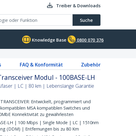
Treiber & Downloads
Suche
Knowledge Base
0800 070 376
s
FAQ & Konformität
Zubehör
ransceiver Modul - 100BASE-LH
faser | LC | 80 km | Lebenslange Garantie
RANSCEIVER: Entwickelt, programmiert und
it kompatiblen MSA kompatiblen Switches und
0MbE Konnektivität zu gewährleisten
E-LH | 100 Mbps | Single Mode | LC | 1510nm
ring (DDM) | Entfernungen bis zu 80 Km