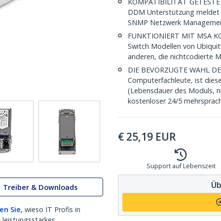
KOMPATIBILITÄT GETESTET: 
DDM Unterstützung meldet d
SNMP Netzwerk Managemen
FUNKTIONIERT MIT MSA KON
Switch Modellen von Ubiquit
anderen, die nichtcodierte 
DIE BEVORZUGTE WAHL DES IT
Computerfachleute, ist dies
(Lebensdauer des Moduls, ni
kostenloser 24/5 mehrsprach
€
25,19
EUR
Support auf Lebenszeit
Üb
Treiber & Downloads
en Sie,
wieso IT Profis in
 leistungsstarkes