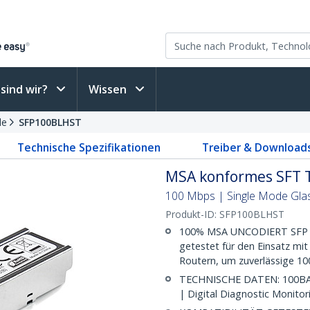
sind wir?
Wissen
le
SFP100BLHST
Technische Spezifikationen
Treiber & Download
MSA konformes SFT T
100 Mbps | Single Mode Glas
Produkt-ID:
SFP100BLHST
100% MSA UNCODIERT SFP T
getestet für den Einsatz m
Routern, um zuverlässige 10
TECHNISCHE DATEN: 100BAS
| Digital Diagnostic Monito