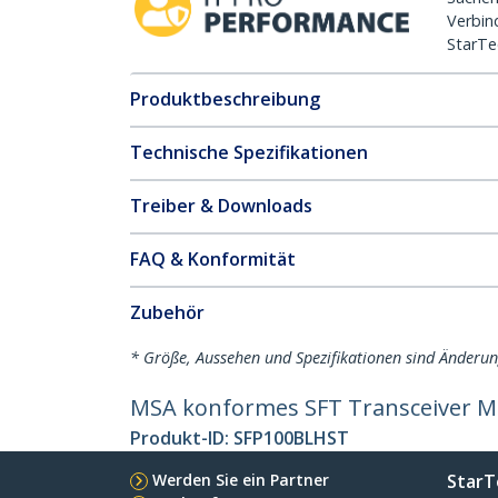
Verbin
StarTe
Produktbeschreibung
Technische Spezifikationen
Treiber & Downloads
FAQ & Konformität
Zubehör
* Größe, Aussehen und Spezifikationen sind Änderu
MSA konformes SFT Transceiver M
Produkt-ID:
SFP100BLHST
Werden Sie ein Partner
StarT