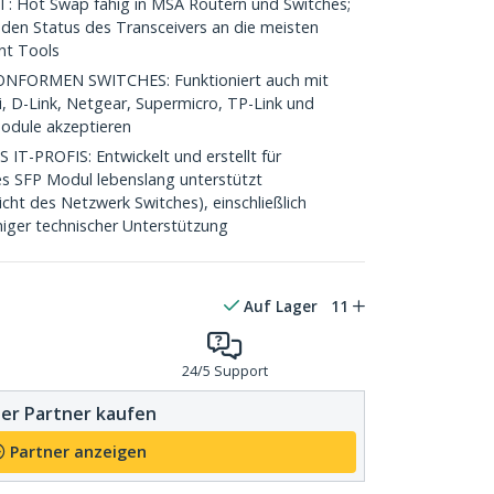
Hot Swap fähig in MSA Routern und Switches;
en Status des Transceivers an die meisten
t Tools
FORMEN SWITCHES: Funktioniert auch mit
i, D-Link, Netgear, Supermicro, TP-Link und
Module akzeptieren
-PROFIS: Entwickelt und erstellt für
es SFP Modul lebenslang unterstützt
cht des Netzwerk Switches), einschließlich
iger technischer Unterstützung
Auf Lager
11
24/5 Support
er Partner kaufen
Partner anzeigen