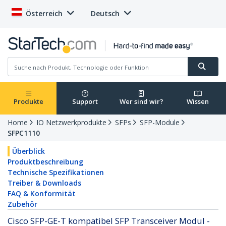
Österreich
Deutsch
Produkte
Support
Wer sind wir?
Wissen
Home
IO Netzwerkprodukte
SFPs
SFP-Module
SFPC1110
Überblick
Produktbeschreibung
Technische Spezifikationen
Treiber & Downloads
FAQ & Konformität
Zubehör
Cisco SFP-GE-T kompatibel SFP Transceiver Modul -