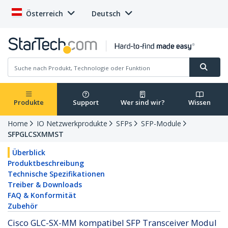
Österreich
Deutsch
Produkte
Support
Wer sind wir?
Wissen
Home
IO Netzwerkprodukte
SFPs
SFP-Module
SFPGLCSXMMST
Überblick
Produktbeschreibung
Technische Spezifikationen
Treiber & Downloads
FAQ & Konformität
Zubehör
Cisco GLC-SX-MM kompatibel SFP Transceiver Modul