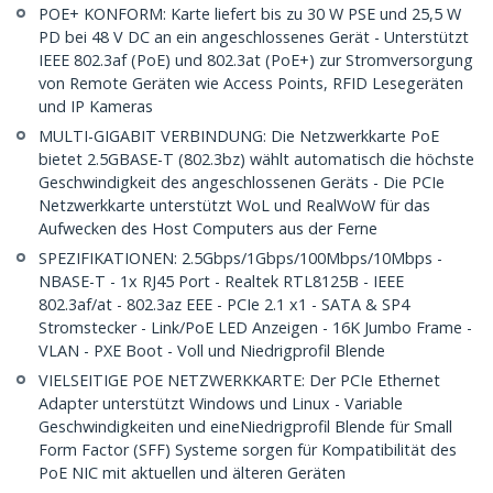
POE+ KONFORM: Karte liefert bis zu 30 W PSE und 25,5 W
PD bei 48 V DC an ein angeschlossenes Gerät - Unterstützt
IEEE 802.3af (PoE) und 802.3at (PoE+) zur Stromversorgung
von Remote Geräten wie Access Points, RFID Lesegeräten
und IP Kameras
MULTI-GIGABIT VERBINDUNG: Die Netzwerkkarte PoE
bietet 2.5GBASE-T (802.3bz) wählt automatisch die höchste
Geschwindigkeit des angeschlossenen Geräts - Die PCIe
Netzwerkkarte unterstützt WoL und RealWoW für das
Aufwecken des Host Computers aus der Ferne
SPEZIFIKATIONEN: 2.5Gbps/1Gbps/100Mbps/10Mbps -
NBASE-T - 1x RJ45 Port - Realtek RTL8125B - IEEE
802.3af/at - 802.3az EEE - PCIe 2.1 x1 - SATA & SP4
Stromstecker - Link/PoE LED Anzeigen - 16K Jumbo Frame -
VLAN - PXE Boot - Voll und Niedrigprofil Blende
VIELSEITIGE POE NETZWERKKARTE: Der PCIe Ethernet
Adapter unterstützt Windows und Linux - Variable
Geschwindigkeiten und eineNiedrigprofil Blende für Small
Form Factor (SFF) Systeme sorgen für Kompatibilität des
PoE NIC mit aktuellen und älteren Geräten