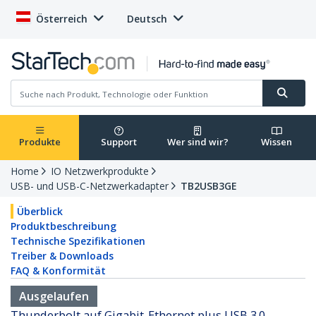
Österreich
Deutsch
Produkte
Support
Wer sind wir?
Wissen
Home
IO Netzwerkprodukte
USB- und USB-C-Netzwerkadapter
TB2USB3GE
Überblick
Produktbeschreibung
Technische Spezifikationen
Treiber & Downloads
FAQ & Konformität
Ausgelaufen
Thunderbolt auf Gigabit-Ethernet plus USB 3.0 -