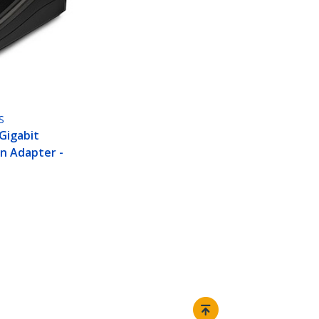
S
 Gigabit
n Adapter -