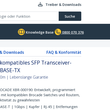
Treiber & Downloads
Suche
Knowledge Base
0800 070 376
 & Downloads
FAQ & Konformität
kompatibles SFP Transceiver-
0BASE-TX
100m | Lebenslange Garantie
CADE XBR-000190: Entwickelt, programmiert
z mit kompatiblen Brocade Switches und Routern,
tivität zu gewährleisten
E-T | 1Gbps | Kupfer | RJ-45 | Entfernungen