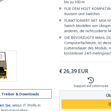
bis zu 100 m
FÜR OEM HOST KOMPATIBILI
Routern und Switches
FUNKTIONIERT MIT MSA KON
Switch Modellen von Ubiquit
anderen, die nichtcodierte 
DIE BEVORZUGTE WAHL DES IT
Computerfachleute, ist dies
(Lebensdauer des Moduls, ni
kostenloser 24/5 mehrsprach
€
26,39
EUR
Support auf Lebenszeit
Treiber & Downloads
Üb
en Sie,
wieso IT Profis in
 leistungsstarkes