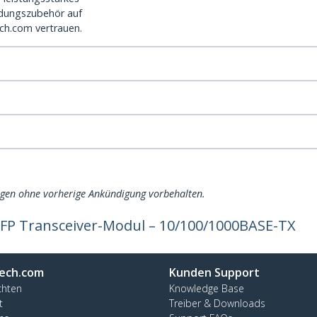
dungszubehör auf
ch.com vertrauen.
ngen ohne vorherige Ankündigung vorbehalten.
FP Transceiver-Modul – 10/100/1000BASE-TX
ech.com
Kunden Support
chten
Knowledge Base
t
Treiber & Downloads