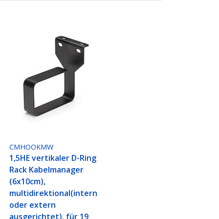
CMHOOKMW
1,5HE vertikaler D-Ring
Rack Kabelmanager
(6x10cm),
multidirektional(intern
oder extern
ausgerichtet), für 19