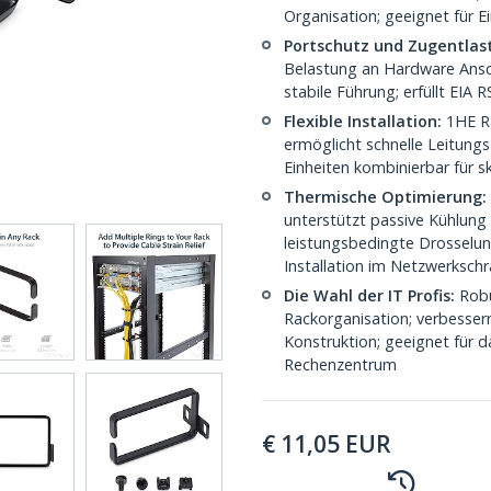
Organisation; geeignet für 
Portschutz und Zugentlas
Belastung an Hardware Ansch
stabile Führung; erfüllt EIA
Flexible Installation:
1HE Ra
ermöglicht schnelle Leitun
Einheiten kombinierbar für s
Thermische Optimierung:
unterstützt passive Kühlung 
leistungsbedingte Drosselun
Installation im Netzwerksch
Die Wahl der IT Profis:
Robu
Rackorganisation; verbessern
Konstruktion; geeignet für 
Rechenzentrum
€
11,05
EUR