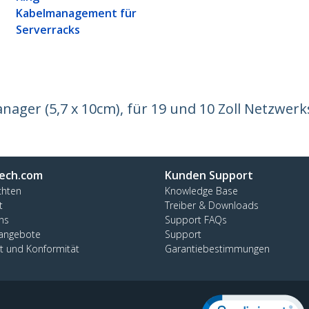
Kabelmanagement für
Serverracks
nager (5,7 x 10cm), für 19 und 10 Zoll Netzwer
ech.com
Kunden Support
chten
Knowledge Base
t
Treiber & Downloads
ns
Support FAQs
nangebote
Support
ät und Konformität
Garantiebestimmungen