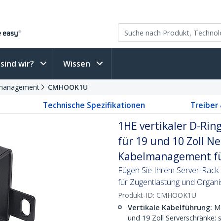
sind wir?
Wissen
lmanagement
CMHOOK1U
Technische Spezifikationen
Treiber
1HE vertikaler D-Rin
für 19 und 10 Zoll N
Kabelmanagement fü
Fügen Sie Ihrem Server-Rac
für Zugentlastung und Organi
Produkt-ID:
CMHOOK1U
Vertikale Kabelführung:
Mo
und 19 Zoll Serverschränke; 