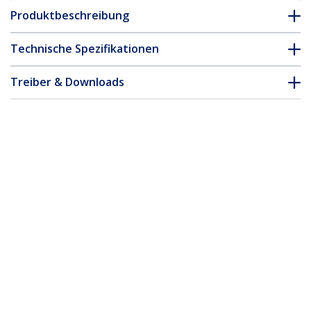
Produktbeschreibung
Technische Spezifikationen
Treiber & Downloads
FAQ & Konformität
* Größe, Aussehen und Spezifikationen sind Änderungen ohne
vorherige Ankündigung vorbehalten.
Das könnte Ihnen auch gefallen