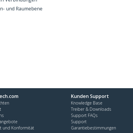
hen- und Raumebene
ech.com
Kunden Support
chten
Knowledge Base
t
Treiber & Downloads
ns
Support FAQs
nangebote
Support
ät und Konformität
Garantiebestimmungen