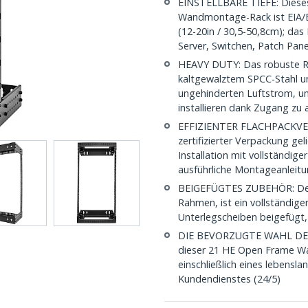
EINSTELLBARE TIEFE: Diese
Wandmontage-Rack ist EIA/E
(12-20in / 30,5-50,8cm); das
Server, Switchen, Patch Pan
HEAVY DUTY: Das robuste Ra
kaltgewalztem SPCC-Stahl un
ungehinderten Luftstrom, um 
installieren dank Zugang zu a
EFFIZIENTER FLACHPACKVERS
zertifizierter Verpackung ge
Installation mit vollständig
ausführliche Montageanleitun
BEIGEFÜGTES ZUBEHÖR: De
Rahmen, ist ein vollständig
Unterlegscheiben beigefügt, 
DIE BEVORZUGTE WAHL DES IT 
dieser 21 HE Open Frame Wa
einschließlich eines lebens
Kundendienstes (24/5)