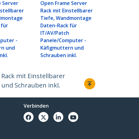
 Server
Open Frame Server
nstellbarer
Rack mit Einstellbarer
dmontage
Tiefe, Wandmontage
 für
Daten-Rack für
h
IT/AV/Patch
puter -
Panele/Computer -
rn und
Käfigmuttern und
nkl.
Schrauben inkl.
ack mit Einstellbarer
 und Schrauben inkl.
Verbinden