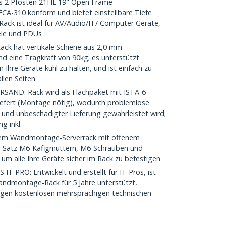
s 2 Pfosten 21HE 19" Open Frame
CA-310 konform und bietet einstellbare Tiefe
 Rack ist ideal für AV/Audio/IT/ Computer Geräte,
ele und PDUs
ck hat vertikale Schiene aus 2,0 mm
d eine Tragkraft von 90kg; es unterstützt
Ihre Geräte kühl zu halten, und ist einfach zu
llen Seiten
AND: Rack wird als Flachpaket mit ISTA-6-
liefert (Montage nötig), wodurch problemlose
er und unbeschädigter Lieferung gewährleistet wird;
g inkl.
m Wandmontage-Serverrack mit offenem
er Satz M6-Käfigmuttern, M6-Schrauben und
um alle Ihre Geräte sicher im Rack zu befestigen
PRO: Entwickelt und erstellt für IT Pros, ist
ndmontage-Rack für 5 Jahre unterstützt,
langen kostenlosen mehrsprachigen technischen