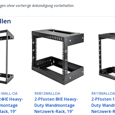
ngen ohne vorherige Ankündigung vorbehalten.
llen
0-WALL-OA
RK812WALLOA
RK15WALLO
24HE Heavy-
2-Pfosten 8HE Heavy-
2-Pfosten 
dmontage
Duty Wandmontage
Duty Wand
ack, 19"
Netzwerk-Rack, 19"
Netzwerk-R