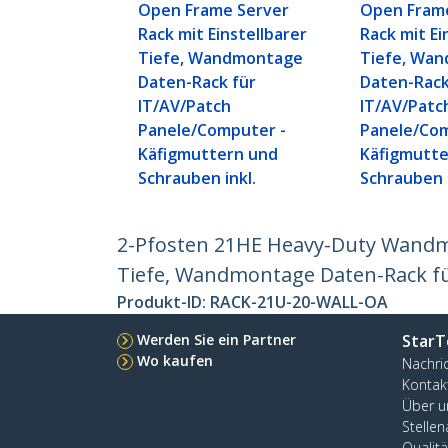
Open Frame Server
Open Fram
Rack mit Einstellbarer
Rack mit Ei
Tiefe, Wandmontage
Tiefe, Wa
Daten-Rack für
Daten-Rack
IT/AV/Patch
IT/AV/Patc
Panele/Computer -
Panele/Com
Käfigmuttern und
Käfigmutte
Schrauben inkl.
Schrauben i
2-Pfosten 21HE Heavy-Duty Wandmo
Tiefe, Wandmontage Daten-Rack fü
Produkt-ID:
RACK-21U-20-WALL-OA
Werden Sie ein Partner
StarT
Wo kaufen
Nachri
Kontak
Über u
Stelle
Qualit