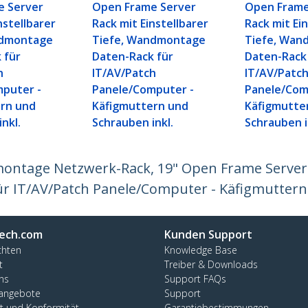
e Server
Open Frame Server
Open Frame
nstellbarer
Rack mit Einstellbarer
Rack mit Ei
ndmontage
Tiefe, Wandmontage
Tiefe, Wan
 für
Daten-Rack für
Daten-Rack
h
IT/AV/Patch
IT/AV/Patc
puter -
Panele/Computer -
Panele/Com
rn und
Käfigmuttern und
Käfigmutte
nkl.
Schrauben inkl.
Schrauben i
ntage Netzwerk-Rack, 19" Open Frame Server R
r IT/AV/Patch Panele/Computer - Käfigmuttern
ech.com
Kunden Support
chten
Knowledge Base
t
Treiber & Downloads
ns
Support FAQs
nangebote
Support
ät und Konformität
Garantiebestimmungen