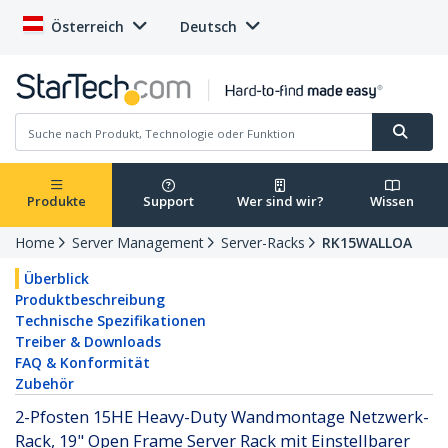
Österreich
Deutsch
Produkte
Support
Wer sind wir?
Wissen
Home
Server Management
Server-Racks
RK15WALLOA
Überblick
Produktbeschreibung
Technische Spezifikationen
Treiber & Downloads
FAQ & Konformität
Zubehör
2-Pfosten 15HE Heavy-Duty Wandmontage Netzwerk-
Rack, 19" Open Frame Server Rack mit Einstellbarer