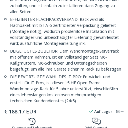
zu halten, und ist einfach zu installieren dank Zugang zu
allen Seiten
EFFIZIENTER FLACHPACKVERSAND: Rack wird als
Flachpaket mit ISTA-6-zertifizierter Verpackung geliefert
(Montage nötig), wodurch problemlose Installation mit
vollständiger und unbeschädigter Lieferung gewährleistet
wird; ausführliche Montageanleitung inkl.
BEIGEFÜGTES ZUBEHÖR: Dem Wandmontage-Serverrack
mit offenem Rahmen, ist ein vollständiger Satz M6-
Käfigmuttern, M6-Schrauben und Unterlegscheiben
beigefügt, um alle Ihre Geräte sicher im Rack zu befestigen
DIE BEVORZUGTE WAHL DES IT PRO: Entwickelt und
erstellt für IT Pros, ist dieser 15 HE Open Frame
Wandmontage-Rack für 5 Jahre unterstützt, einschließlich
eines lebenslangen kostenlosen mehrsprachigen
technischen Kundendienstes (24/5)
€
188,17
EUR
Auf Lager
64
Support auf Lebenszeit
24/5 Support