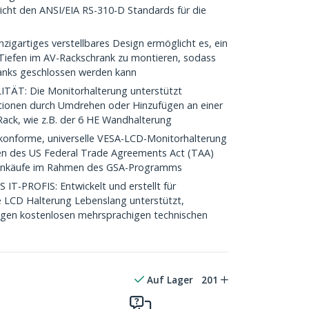
richt den ANSI/EIA RS-310-D Standards für die
igartiges verstellbares Design ermöglicht es, ein
Tiefen im AV-Rackschrank zu montieren, sodass
ranks geschlossen werden kann
T: Die Monitorhalterung unterstützt
tionen durch Umdrehen oder Hinzufügen an einer
ack, wie z.B. der 6 HE Wandhalterung
nforme, universelle VESA-LCD-Monitorhalterung
en des US Federal Trade Agreements Act (TAA)
einkäufe im Rahmen des GSA-Programms
-PROFIS: Entwickelt und erstellt für
e LCD Halterung Lebenslang unterstützt,
langen kostenlosen mehrsprachigen technischen
Auf Lager
201