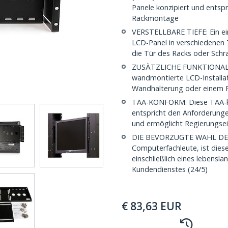
Panele konzipiert und entsp
Rackmontage
VERSTELLBARE TIEFE: Ein einz
LCD-Panel in verschiedenen 
die Tür des Racks oder Sch
ZUSÄTZLICHE FUNKTIONALITÄ
wandmontierte LCD-Installa
Wandhalterung oder einem R
TAA-KONFORM: Diese TAA-ko
entspricht den Anforderung
und ermöglicht Regierungs
DIE BEVORZUGTE WAHL DES IT
Computerfachleute, ist dies
einschließlich eines lebens
Kundendienstes (24/5)
€
83,63
EUR