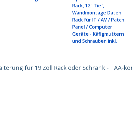
Rack, 12" Tief,
Wandmontage Daten-
Rack für IT / AV / Patch
Panel / Computer
Geräte - Käfigmuttern
und Schrauben inkl.
lterung für 19 Zoll Rack oder Schrank - TAA-k
ech.com
Kunden Support
chten
Knowledge Base
t
Treiber & Downloads
ns
Support FAQs
nangebote
Support
ät und Konformität
Garantiebestimmungen