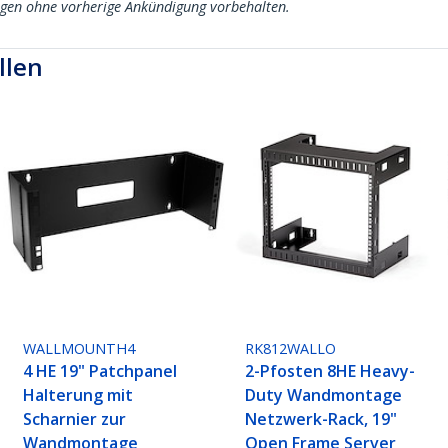
ngen ohne vorherige Ankündigung vorbehalten.
llen
WALLMOUNTH4
RK812WALLO
4 HE 19" Patchpanel
2-Pfosten 8HE Heavy-
Halterung mit
Duty Wandmontage
Scharnier zur
Netzwerk-Rack, 19"
Wandmontage
Open Frame Server