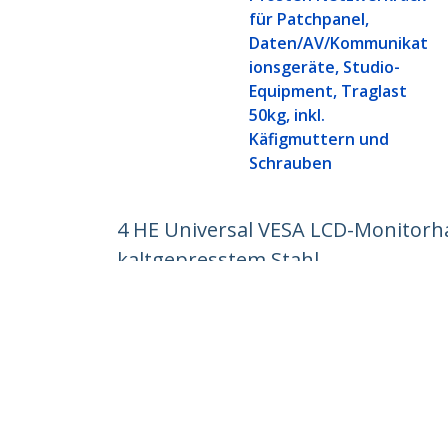
für Patchpanel,
Daten/AV/Kommunikat
ionsgeräte, Studio-
Equipment, Traglast
50kg, inkl.
Käfigmuttern und
Schrauben
4 HE Universal VESA LCD-Monitorha
kaltgepresstem Stahl
Produkt-ID:
RKLCDBK
Werden Sie ein Partner
StarT
Wo kaufen
Nachri
Kontak
Über u
Stelle
Qualit