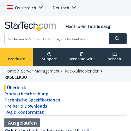
Österreich
Deutsch
Produkte
Support
Wer sind wir?
Wissen
Home
Server Management
Rack-Blindblenden
RKSECLK3U
Überblick
Produktbeschreibung
Technische Spezifikationen
Treiber & Downloads
FAQ & Konformität
Ausgelaufen
3HE Sicherheitsabdeckung für 19 Zoll